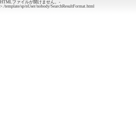
HTMLファイルが開けません。-
>./template/sp/nUser/nobody/SearchResultFormat.html