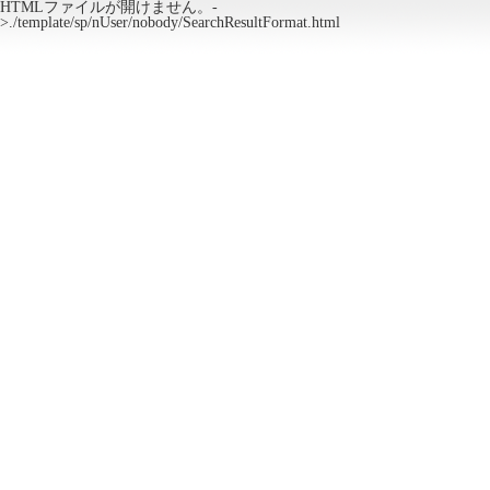
HTMLファイルが開けません。-
>./template/sp/nUser/nobody/SearchResultFormat.html