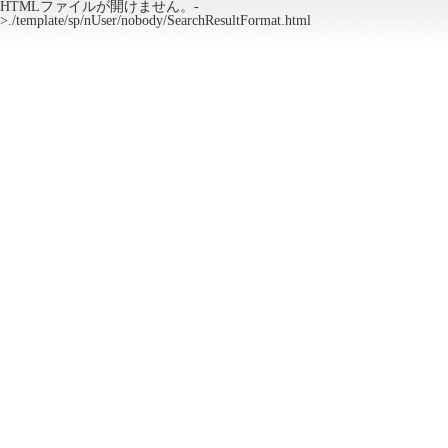
HTMLファイルが開けません。-
>./template/sp/nUser/nobody/SearchResultFormat.html