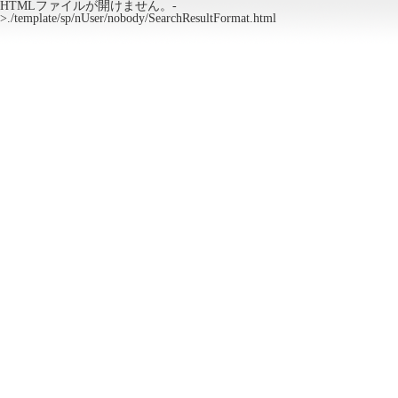
HTMLファイルが開けません。-
>./template/sp/nUser/nobody/SearchResultFormat.html