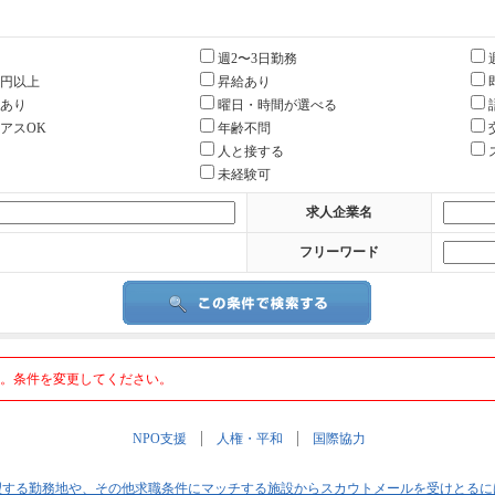
週2〜3日勤務
0円以上
昇給あり
あり
曜日・時間が選べる
アスOK
年齢不問
人と接する
未経験可
求人企業名
フリーワード
。条件を変更してください。
NPO支援
人権・平和
国際協力
望する勤務地や、その他求職条件にマッチする施設からスカウトメールを受けとるに