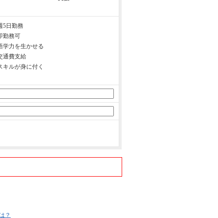
週5日勤務
即勤務可
語学力を生かせる
交通費支給
スキルが身に付く
は？