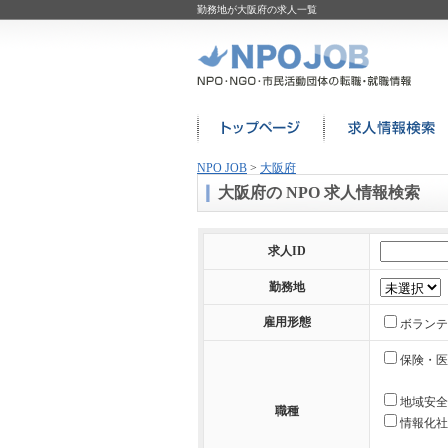
勤務地が大阪府の求人一覧
NPO JOB
>
大阪府
大阪府の NPO 求人情報検索
求人ID
勤務地
雇用形態
ボランテ
保険・医
地域安全
職種
情報化社