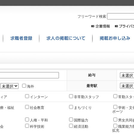
フリーワード検索
給与
最寄駅
海外
ィア
インターン
非常勤スタッフ
常勤スタ
療・福祉
社会教育
まちづくり
学術・文
ポーツ
人権・平和
国際協力
男女共同
会
科学技術
経済活動
職業能力
拡充