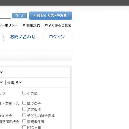
ッフ
その他
化・芸術・ス
環境保全
災害救援
参加社会
子どもの健全育成
開発雇用機会
消費者保護
NPO支援