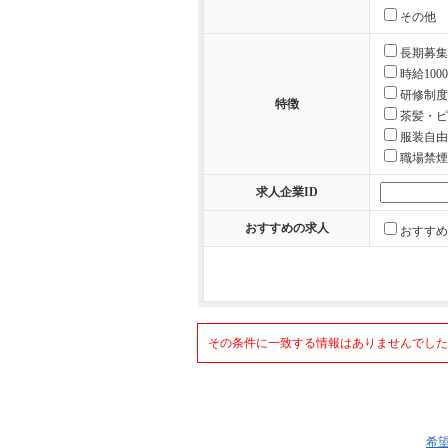
その他
長期募集
時給100
研修制度
特徴
茶髪・ピ
服装自由
職場禁煙
求人企業ID
おすすめの求人
おすすめ
その条件に一致する情報はありませんでした
希