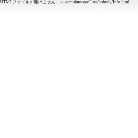
HTMLファイルが開けません。->./template/sp/nUser/nobody/Info.html