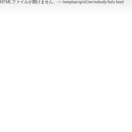
HTMLファイルが開けません。->./template/sp/nUser/nobody/Info.html