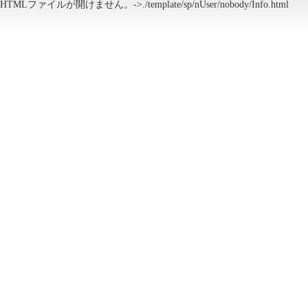
HTMLファイルが開けません。->./template/sp/nUser/nobody/Info.html