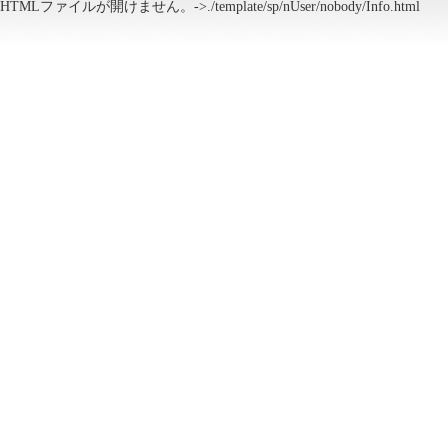
HTMLファイルが開けません。->./template/sp/nUser/nobody/Info.html