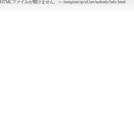
HTMLファイルが開けません。->./template/sp/nUser/nobody/Info.html