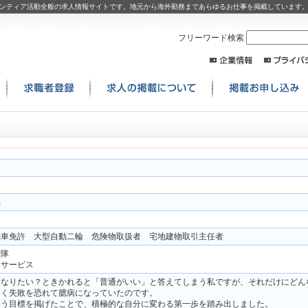
活動団体、ボランティア活動全般の求人情報サイトです。地元から海外勤務まであらゆるお仕事を掲載しています
フリーワード検索
県
動車免許 大型自動二輪 危険物取扱者 宅地建物取引主任者
衛隊
報サービス
うなりたい？ときかれると「普通がいい」と答えてしまう私ですが、それだけにどん
なく失敗を恐れて臆病になっていたのです。
ゆう目標を掲げたことで、積極的な自分に変わる第一歩を踏み出しました。