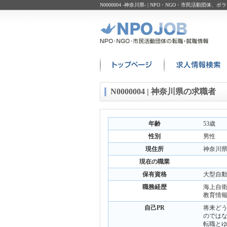
N0000004 -神奈川県- | NPO・NGO・市民
N0000004 | 神奈川県の求職者
年齢
53歳
性別
男性
現住所
神奈川
現在の職業
保有資格
大型自
職務経歴
海上自
教育情
自己PR
将来ど
のでは
転職と