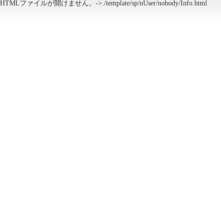
HTMLファイルが開けません。->./template/sp/nUser/nobody/Info.html